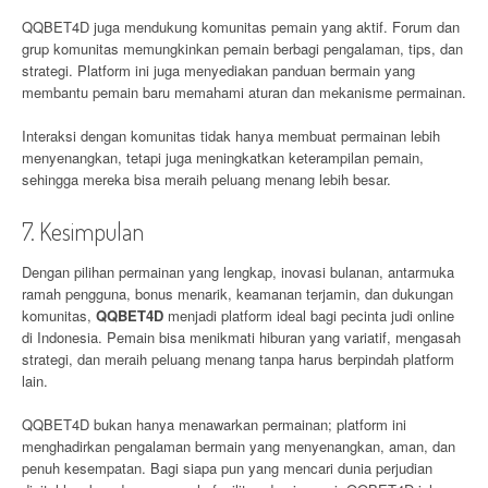
QQBET4D juga mendukung komunitas pemain yang aktif. Forum dan
grup komunitas memungkinkan pemain berbagi pengalaman, tips, dan
strategi. Platform ini juga menyediakan panduan bermain yang
membantu pemain baru memahami aturan dan mekanisme permainan.
Interaksi dengan komunitas tidak hanya membuat permainan lebih
menyenangkan, tetapi juga meningkatkan keterampilan pemain,
sehingga mereka bisa meraih peluang menang lebih besar.
7. Kesimpulan
Dengan pilihan permainan yang lengkap, inovasi bulanan, antarmuka
ramah pengguna, bonus menarik, keamanan terjamin, dan dukungan
komunitas,
QQBET4D
menjadi platform ideal bagi pecinta judi online
di Indonesia. Pemain bisa menikmati hiburan yang variatif, mengasah
strategi, dan meraih peluang menang tanpa harus berpindah platform
lain.
QQBET4D bukan hanya menawarkan permainan; platform ini
menghadirkan pengalaman bermain yang menyenangkan, aman, dan
penuh kesempatan. Bagi siapa pun yang mencari dunia perjudian