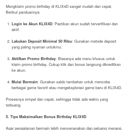
Mengklaim promo birthday di KLIX4D sangat mudah dan cepat.
Berikut panduannya:
Login ke Akun KLIX4D
: Pastikan akun sudah terverifikasi dan
aktif.
Lakukan Deposit Minimal 50 Ribu
: Gunakan metode deposit
yang paling nyaman untukmu.
Aktifkan Promo Birthday
: Biasanya ada menu khusus untuk
klaim promo birthday. Cukup klik dan bonus langsung dikreditkan
ke akun.
Mulai Bermain
: Gunakan saldo tambahan untuk mencoba
berbagai game favorit atau mengeksplorasi game baru di KLIX4D.
Prosesnya simpel dan cepat, sehingga tidak ada waktu yang
terbuang.
5. Tips Maksimalkan Bonus Birthday KLIX4D
Agar pengalaman bermain lebih menyenangkan dan peluang menang