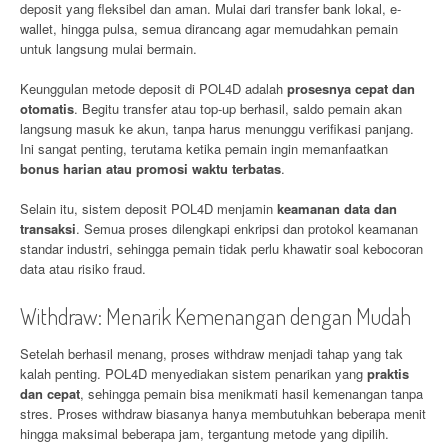
deposit yang fleksibel dan aman. Mulai dari transfer bank lokal, e-
wallet, hingga pulsa, semua dirancang agar memudahkan pemain
untuk langsung mulai bermain.
Keunggulan metode deposit di POL4D adalah
prosesnya cepat dan
otomatis
. Begitu transfer atau top-up berhasil, saldo pemain akan
langsung masuk ke akun, tanpa harus menunggu verifikasi panjang.
Ini sangat penting, terutama ketika pemain ingin memanfaatkan
bonus harian atau promosi waktu terbatas
.
Selain itu, sistem deposit POL4D menjamin
keamanan data dan
transaksi
. Semua proses dilengkapi enkripsi dan protokol keamanan
standar industri, sehingga pemain tidak perlu khawatir soal kebocoran
data atau risiko fraud.
Withdraw: Menarik Kemenangan dengan Mudah
Setelah berhasil menang, proses withdraw menjadi tahap yang tak
kalah penting. POL4D menyediakan sistem penarikan yang
praktis
dan cepat
, sehingga pemain bisa menikmati hasil kemenangan tanpa
stres. Proses withdraw biasanya hanya membutuhkan beberapa menit
hingga maksimal beberapa jam, tergantung metode yang dipilih.