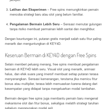
Latihan dan Eksperimen
– Free spins memungkinkan pemain
mencoba strategi baru atau slot yang belum familiar.
Pengalaman Bermain Lebih Seru
– Sensasi memutar gulungan
tanpa risiko membuat permainan lebih santai dan menghibur.
Dengan keuntungan ini, putaran gratis menjadi salah satu fitur paling
menarik dan menguntungkan di KEY4D.
Keseruan Bermain di KEY4D dengan Free Spins
Selain memberi peluang menang, free spins membuat pengalaman
bermain di KEY4D lebih seru. Visual slot yang menarik, animasi
halus, dan efek suara yang imersif membuat setiap putaran terasa
menyenangkan. Sensasi kemenangan, terutama jika memicu fitur
bonus atau multiplier, terasa lebih memuaskan karena datang dari
kesempatan yang didapat tanpa mengeluarkan modal tambahan.
Bermain dengan free spins juga membantu pemain baru mengenal
mekanisme slot dan fitur bonus, sekaligus melatih strategi taruhan
sebelum menggunakan modal asli.