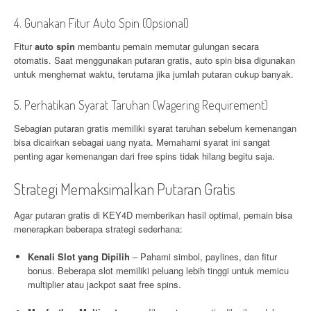
4. Gunakan Fitur Auto Spin (Opsional)
Fitur
auto spin
membantu pemain memutar gulungan secara
otomatis. Saat menggunakan putaran gratis, auto spin bisa digunakan
untuk menghemat waktu, terutama jika jumlah putaran cukup banyak.
5. Perhatikan Syarat Taruhan (Wagering Requirement)
Sebagian putaran gratis memiliki syarat taruhan sebelum kemenangan
bisa dicairkan sebagai uang nyata. Memahami syarat ini sangat
penting agar kemenangan dari free spins tidak hilang begitu saja.
Strategi Memaksimalkan Putaran Gratis
Agar putaran gratis di KEY4D memberikan hasil optimal, pemain bisa
menerapkan beberapa strategi sederhana:
Kenali Slot yang Dipilih
– Pahami simbol, paylines, dan fitur
bonus. Beberapa slot memiliki peluang lebih tinggi untuk memicu
multiplier atau jackpot saat free spins.