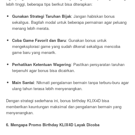
lebih tinggi, beberapa tips berikut bisa diterapkan:
Gunakan Strategi Taruhan Bijak
: Jangan habiskan bonus
sekaligus. Bagilah modal untuk beberapa permainan agar peluang
menang lebih merata.
Coba Game Favorit dan Baru
: Gunakan bonus untuk
mengeksplorasi game yang sudah dikenal sekaligus mencoba
game baru yang menarik.
Perhatikan Ketentuan Wagering
: Pastikan persyaratan taruhan
terpenuhi agar bonus bisa dicairkan.
Main Santai
: Nikmati pengalaman bermain tanpa terburu-buru agar
ulang tahun terasa lebih menyenangkan.
Dengan strategi sederhana ini, bonus birthday KLIX4D bisa
memberikan keuntungan maksimal dan pengalaman bermain yang
menyenangkan.
6. Mengapa Promo Birthday KLIX4D Layak Dicoba