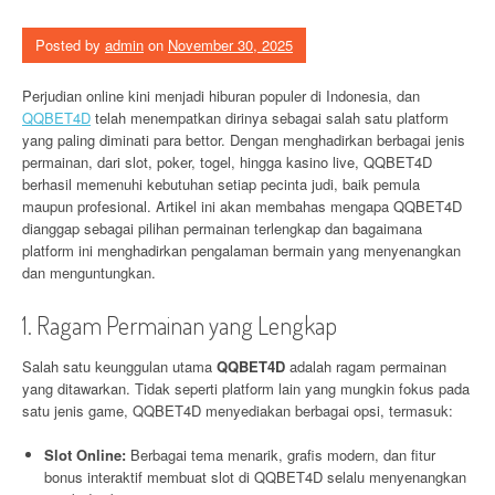
Posted by
admin
on
November 30, 2025
Perjudian online kini menjadi hiburan populer di Indonesia, dan
QQBET4D
telah menempatkan dirinya sebagai salah satu platform
yang paling diminati para bettor. Dengan menghadirkan berbagai jenis
permainan, dari slot, poker, togel, hingga kasino live, QQBET4D
berhasil memenuhi kebutuhan setiap pecinta judi, baik pemula
maupun profesional. Artikel ini akan membahas mengapa QQBET4D
dianggap sebagai pilihan permainan terlengkap dan bagaimana
platform ini menghadirkan pengalaman bermain yang menyenangkan
dan menguntungkan.
1. Ragam Permainan yang Lengkap
Salah satu keunggulan utama
QQBET4D
adalah ragam permainan
yang ditawarkan. Tidak seperti platform lain yang mungkin fokus pada
satu jenis game, QQBET4D menyediakan berbagai opsi, termasuk:
Slot Online:
Berbagai tema menarik, grafis modern, dan fitur
bonus interaktif membuat slot di QQBET4D selalu menyenangkan