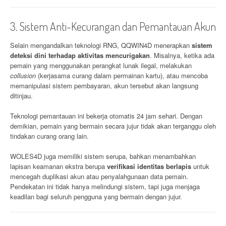
3. Sistem Anti-Kecurangan dan Pemantauan Akun
Selain mengandalkan teknologi RNG, QQWIN4D menerapkan
sistem
deteksi dini terhadap aktivitas mencurigakan
. Misalnya, ketika ada
pemain yang menggunakan perangkat lunak ilegal, melakukan
collusion
(kerjasama curang dalam permainan kartu), atau mencoba
memanipulasi sistem pembayaran, akun tersebut akan langsung
ditinjau.
Teknologi pemantauan ini bekerja otomatis 24 jam sehari. Dengan
demikian, pemain yang bermain secara jujur tidak akan terganggu oleh
tindakan curang orang lain.
WOLES4D juga memiliki sistem serupa, bahkan menambahkan
lapisan keamanan ekstra berupa
verifikasi identitas berlapis
untuk
mencegah duplikasi akun atau penyalahgunaan data pemain.
Pendekatan ini tidak hanya melindungi sistem, tapi juga menjaga
keadilan bagi seluruh pengguna yang bermain dengan jujur.