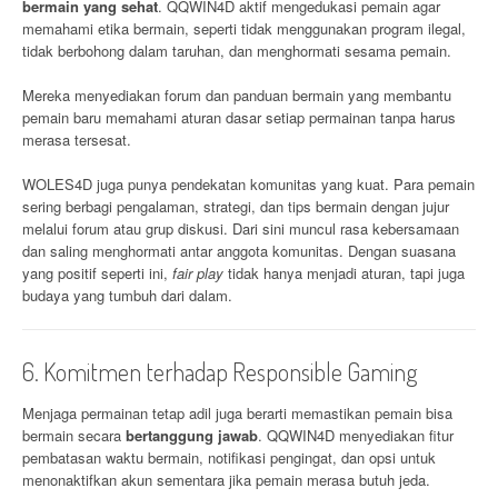
bermain yang sehat
. QQWIN4D aktif mengedukasi pemain agar
memahami etika bermain, seperti tidak menggunakan program ilegal,
tidak berbohong dalam taruhan, dan menghormati sesama pemain.
Mereka menyediakan forum dan panduan bermain yang membantu
pemain baru memahami aturan dasar setiap permainan tanpa harus
merasa tersesat.
WOLES4D juga punya pendekatan komunitas yang kuat. Para pemain
sering berbagi pengalaman, strategi, dan tips bermain dengan jujur
melalui forum atau grup diskusi. Dari sini muncul rasa kebersamaan
dan saling menghormati antar anggota komunitas. Dengan suasana
yang positif seperti ini,
fair play
tidak hanya menjadi aturan, tapi juga
budaya yang tumbuh dari dalam.
6. Komitmen terhadap Responsible Gaming
Menjaga permainan tetap adil juga berarti memastikan pemain bisa
bermain secara
bertanggung jawab
. QQWIN4D menyediakan fitur
pembatasan waktu bermain, notifikasi pengingat, dan opsi untuk
menonaktifkan akun sementara jika pemain merasa butuh jeda.