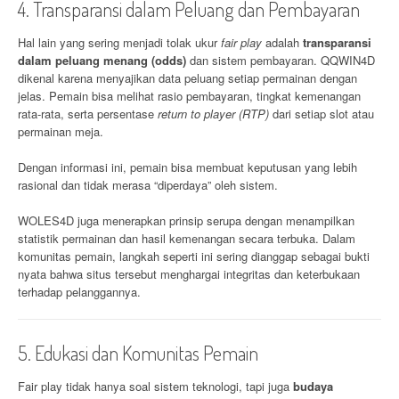
4. Transparansi dalam Peluang dan Pembayaran
Hal lain yang sering menjadi tolak ukur
fair play
adalah
transparansi
dalam peluang menang (odds)
dan sistem pembayaran. QQWIN4D
dikenal karena menyajikan data peluang setiap permainan dengan
jelas. Pemain bisa melihat rasio pembayaran, tingkat kemenangan
rata-rata, serta persentase
return to player (RTP)
dari setiap slot atau
permainan meja.
Dengan informasi ini, pemain bisa membuat keputusan yang lebih
rasional dan tidak merasa “diperdaya” oleh sistem.
WOLES4D juga menerapkan prinsip serupa dengan menampilkan
statistik permainan dan hasil kemenangan secara terbuka. Dalam
komunitas pemain, langkah seperti ini sering dianggap sebagai bukti
nyata bahwa situs tersebut menghargai integritas dan keterbukaan
terhadap pelanggannya.
5. Edukasi dan Komunitas Pemain
Fair play tidak hanya soal sistem teknologi, tapi juga
budaya