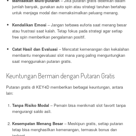
Manfaatkan Multi-putaran
– Jika putaran gratis diberikan dalam
jumlah banyak, gunakan auto spin atau strategi taruhan bertahap
untuk menjaga modal dan memaksimalkan peluang menang.
Kendalikan Emosi
– Jangan terbawa euforia saat menang besar
atau frustrasi saat kalah. Tetap fokus pada strategi agar setiap
free spin memberikan pengalaman positif.
Catat Hasil dan Evaluasi
– Mencatat kemenangan dan kekalahan
membantu mengevaluasi slot mana yang paling menguntungkan
saat menggunakan putaran gratis.
Keuntungan Bermain dengan Putaran Gratis
Putaran gratis di KEY4D memberikan berbagai keuntungan, antara
lain:
Tanpa Risiko Modal
– Pemain bisa menikmati slot favorit tanpa
mengurangi saldo asli.
Kesempatan Menang Besar
– Meskipun gratis, setiap putaran
tetap bisa menghasilkan kemenangan, termasuk bonus dan
jackpot.