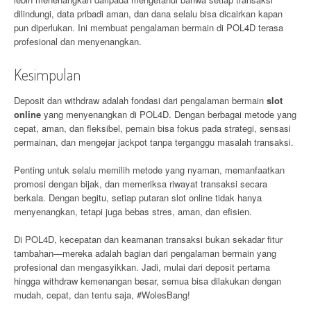
dilindungi, data pribadi aman, dan dana selalu bisa dicairkan kapan
pun diperlukan. Ini membuat pengalaman bermain di POL4D terasa
profesional dan menyenangkan.
Kesimpulan
Deposit dan withdraw adalah fondasi dari pengalaman bermain
slot
online
yang menyenangkan di POL4D. Dengan berbagai metode yang
cepat, aman, dan fleksibel, pemain bisa fokus pada strategi, sensasi
permainan, dan mengejar jackpot tanpa terganggu masalah transaksi.
Penting untuk selalu memilih metode yang nyaman, memanfaatkan
promosi dengan bijak, dan memeriksa riwayat transaksi secara
berkala. Dengan begitu, setiap putaran slot online tidak hanya
menyenangkan, tetapi juga bebas stres, aman, dan efisien.
Di POL4D, kecepatan dan keamanan transaksi bukan sekadar fitur
tambahan—mereka adalah bagian dari pengalaman bermain yang
profesional dan mengasyikkan. Jadi, mulai dari deposit pertama
hingga withdraw kemenangan besar, semua bisa dilakukan dengan
mudah, cepat, dan tentu saja, #WolesBang!