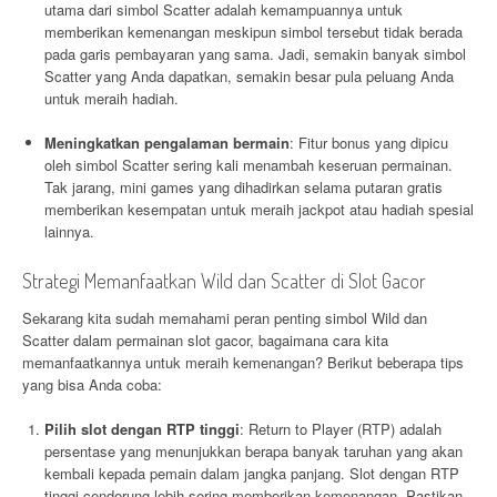
utama dari simbol Scatter adalah kemampuannya untuk
memberikan kemenangan meskipun simbol tersebut tidak berada
pada garis pembayaran yang sama. Jadi, semakin banyak simbol
Scatter yang Anda dapatkan, semakin besar pula peluang Anda
untuk meraih hadiah.
Meningkatkan pengalaman bermain
: Fitur bonus yang dipicu
oleh simbol Scatter sering kali menambah keseruan permainan.
Tak jarang, mini games yang dihadirkan selama putaran gratis
memberikan kesempatan untuk meraih jackpot atau hadiah spesial
lainnya.
Strategi Memanfaatkan Wild dan Scatter di Slot Gacor
Sekarang kita sudah memahami peran penting simbol Wild dan
Scatter dalam permainan slot gacor, bagaimana cara kita
memanfaatkannya untuk meraih kemenangan? Berikut beberapa tips
yang bisa Anda coba:
Pilih slot dengan RTP tinggi
: Return to Player (RTP) adalah
persentase yang menunjukkan berapa banyak taruhan yang akan
kembali kepada pemain dalam jangka panjang. Slot dengan RTP
tinggi cenderung lebih sering memberikan kemenangan. Pastikan