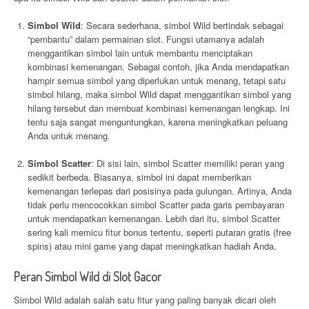
Simbol Wild
: Secara sederhana, simbol Wild bertindak sebagai
“pembantu” dalam permainan slot. Fungsi utamanya adalah
menggantikan simbol lain untuk membantu menciptakan
kombinasi kemenangan. Sebagai contoh, jika Anda mendapatkan
hampir semua simbol yang diperlukan untuk menang, tetapi satu
simbol hilang, maka simbol Wild dapat menggantikan simbol yang
hilang tersebut dan membuat kombinasi kemenangan lengkap. Ini
tentu saja sangat menguntungkan, karena meningkatkan peluang
Anda untuk menang.
Simbol Scatter
: Di sisi lain, simbol Scatter memiliki peran yang
sedikit berbeda. Biasanya, simbol ini dapat memberikan
kemenangan terlepas dari posisinya pada gulungan. Artinya, Anda
tidak perlu mencocokkan simbol Scatter pada garis pembayaran
untuk mendapatkan kemenangan. Lebih dari itu, simbol Scatter
sering kali memicu fitur bonus tertentu, seperti putaran gratis (free
spins) atau mini game yang dapat meningkatkan hadiah Anda.
Peran Simbol Wild di Slot Gacor
Simbol Wild adalah salah satu fitur yang paling banyak dicari oleh