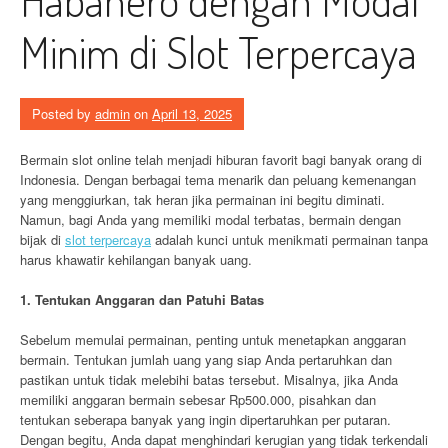
Minim di Slot Terpercaya
Posted by
admin
on
April 13, 2025
Bermain slot online telah menjadi hiburan favorit bagi banyak orang di
Indonesia.
Dengan berbagai tema menarik dan peluang kemenangan
yang menggiurkan, tak heran jika permainan ini begitu diminati.
Namun, bagi Anda yang memiliki modal terbatas, bermain dengan
bijak di
slot terpercaya
adalah kunci untuk menikmati permainan tanpa
harus khawatir kehilangan banyak uang.
1. Tentukan Anggaran dan Patuhi Batas
Sebelum memulai permainan, penting untuk menetapkan anggaran
bermain.
Tentukan jumlah uang yang siap Anda pertaruhkan dan
pastikan untuk tidak melebihi batas tersebut.
Misalnya, jika Anda
memiliki anggaran bermain sebesar Rp500.000, pisahkan dan
tentukan seberapa banyak yang ingin dipertaruhkan per putaran.
Dengan begitu, Anda dapat menghindari kerugian yang tidak terkendali