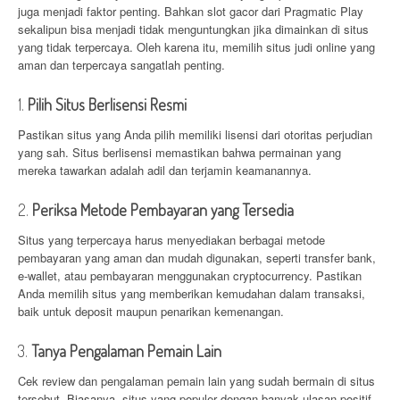
juga menjadi faktor penting. Bahkan slot gacor dari Pragmatic Play
sekalipun bisa menjadi tidak menguntungkan jika dimainkan di situs
yang tidak terpercaya. Oleh karena itu, memilih situs judi online yang
aman dan terpercaya sangatlah penting.
1.
Pilih Situs Berlisensi Resmi
Pastikan situs yang Anda pilih memiliki lisensi dari otoritas perjudian
yang sah. Situs berlisensi memastikan bahwa permainan yang
mereka tawarkan adalah adil dan terjamin keamanannya.
2.
Periksa Metode Pembayaran yang Tersedia
Situs yang terpercaya harus menyediakan berbagai metode
pembayaran yang aman dan mudah digunakan, seperti transfer bank,
e-wallet, atau pembayaran menggunakan cryptocurrency. Pastikan
Anda memilih situs yang memberikan kemudahan dalam transaksi,
baik untuk deposit maupun penarikan kemenangan.
3.
Tanya Pengalaman Pemain Lain
Cek review dan pengalaman pemain lain yang sudah bermain di situs
tersebut. Biasanya, situs yang populer dengan banyak ulasan positif