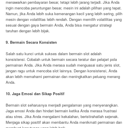
menawarkan pembayaran besar, tetapi lebih jarang terjadi.
Jika Anda
ingin mencoba peruntungan besar, mesin ini adalah pilihan yang tepat.
Namun, jika Anda lebih suka kemenangan kecil yang lebih sering, pilih
mesin dengan volatilitas lebih rendah.
Dengan memilih volatilitas yang
sesuai dengan gaya bermain Anda, Anda bisa mengatur strategi
taruhan dengan lebih bijak.
9. Bermain Secara Konsisten
Salah satu kunci untuk sukses dalam bermain slot adalah
konsistensi.
Cobalah untuk bermain secara teratur dan pelajari pola
permainan Anda.
Jika Anda merasa sudah menguasai satu jenis slot,
jangan ragu untuk mencoba slot lainnya.
Dengan konsistensi, Anda
akan lebih memahami permainan dan meningkatkan peluang menang
Anda.
​
10. Jaga Emosi dan Sikap Positif
Bermain slot seharusnya menjadi pengalaman yang menyenangkan.
Jaga emosi Anda dan hindari bermain ketika Anda merasa frustrasi
atau stres.
Jika Anda mengalami kekalahan, beristirahatlah sejenak.
Menjaga sikap positif akan membantu Anda menikmati permainan dan
membuat keputusan yang lebih baik.
​