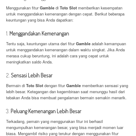
Menggunakan fitur
Gamble
di
Toto Slot
memberikan kesempatan
untuk menggandakan kemenangan dengan cepat. Berikut beberapa
keuntungan yang bisa Anda dapatkan:
1.
Menggandakan Kemenangan
Tentu saja, keuntungan utama dari fitur
Gamble
adalah kemampuan
untuk menggandakan kemenangan dalam waktu singkat. Jika Anda
merasa cukup beruntung, ini adalah cara yang cepat untuk
meningkatkan saldo Anda.
2.
Sensasi Lebih Besar
Bermain di
Toto Slot
dengan fitur
Gamble
memberikan sensasi yang
lebih besar. Ketegangan dan kegembiraan saat menunggu hasil dari
tebakan Anda bisa membuat pengalaman bermain semakin menarik.
3.
Peluang Kemenangan Lebih Besar
Terkadang, pemain yang menggunakan fitur ini berhasil
mengumpulkan kemenangan besar, yang bisa menjadi momen luar
biasa. Mengambil risiko yang terukur dengan menggunakan fitur