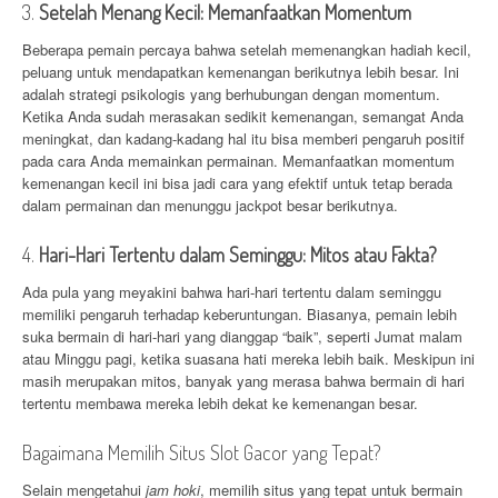
3.
Setelah Menang Kecil: Memanfaatkan Momentum
Beberapa pemain percaya bahwa setelah memenangkan hadiah kecil,
peluang untuk mendapatkan kemenangan berikutnya lebih besar. Ini
adalah strategi psikologis yang berhubungan dengan momentum.
Ketika Anda sudah merasakan sedikit kemenangan, semangat Anda
meningkat, dan kadang-kadang hal itu bisa memberi pengaruh positif
pada cara Anda memainkan permainan. Memanfaatkan momentum
kemenangan kecil ini bisa jadi cara yang efektif untuk tetap berada
dalam permainan dan menunggu jackpot besar berikutnya.
4.
Hari-Hari Tertentu dalam Seminggu: Mitos atau Fakta?
Ada pula yang meyakini bahwa hari-hari tertentu dalam seminggu
memiliki pengaruh terhadap keberuntungan. Biasanya, pemain lebih
suka bermain di hari-hari yang dianggap “baik”, seperti Jumat malam
atau Minggu pagi, ketika suasana hati mereka lebih baik. Meskipun ini
masih merupakan mitos, banyak yang merasa bahwa bermain di hari
tertentu membawa mereka lebih dekat ke kemenangan besar.
Bagaimana Memilih Situs Slot Gacor yang Tepat?
Selain mengetahui
jam hoki
, memilih situs yang tepat untuk bermain