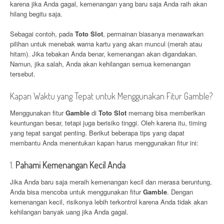
karena jika Anda gagal, kemenangan yang baru saja Anda raih akan
hilang begitu saja.
Sebagai contoh, pada
Toto Slot
, permainan biasanya menawarkan
pilihan untuk menebak warna kartu yang akan muncul (merah atau
hitam). Jika tebakan Anda benar, kemenangan akan digandakan.
Namun, jika salah, Anda akan kehilangan semua kemenangan
tersebut.
Kapan Waktu yang Tepat untuk Menggunakan Fitur Gamble?
Menggunakan fitur
Gamble
di
Toto Slot
memang bisa memberikan
keuntungan besar, tetapi juga berisiko tinggi. Oleh karena itu, timing
yang tepat sangat penting. Berikut beberapa tips yang dapat
membantu Anda menentukan kapan harus menggunakan fitur ini:
1.
Pahami Kemenangan Kecil Anda
Jika Anda baru saja meraih kemenangan kecil dan merasa beruntung,
Anda bisa mencoba untuk menggunakan fitur
Gamble
. Dengan
kemenangan kecil, risikonya lebih terkontrol karena Anda tidak akan
kehilangan banyak uang jika Anda gagal.