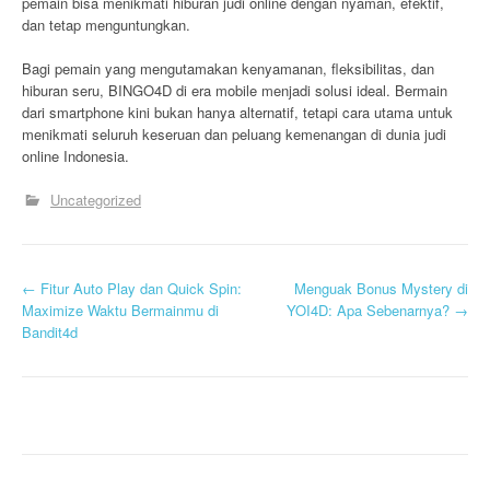
pemain bisa menikmati hiburan judi online dengan nyaman, efektif,
dan tetap menguntungkan.
Bagi pemain yang mengutamakan kenyamanan, fleksibilitas, dan
hiburan seru, BINGO4D di era mobile menjadi solusi ideal. Bermain
dari smartphone kini bukan hanya alternatif, tetapi cara utama untuk
menikmati seluruh keseruan dan peluang kemenangan di dunia judi
online Indonesia.
Uncategorized
P
←
Fitur Auto Play dan Quick Spin:
Menguak Bonus Mystery di
Maximize Waktu Bermainmu di
YOI4D: Apa Sebenarnya?
→
o
Bandit4d
s
t
n