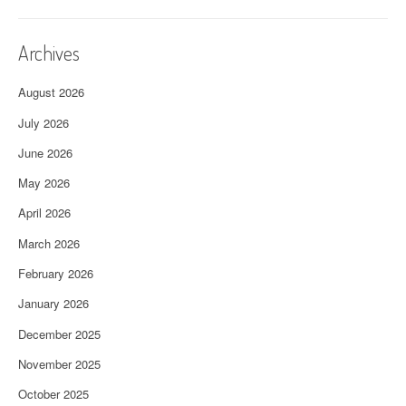
Archives
August 2026
July 2026
June 2026
May 2026
April 2026
March 2026
February 2026
January 2026
December 2025
November 2025
October 2025