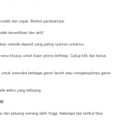
mudah dan cepat. Berikut panduannya:
dah terverifikasi dan aktif.
akan metode deposit yang paling nyaman untukmu.
menu khusus untuk klaim promo birthday. Cukup klik dan bonus
 untuk mencoba berbagai game favorit atau mengeksplorasi game
ada waktu yang terbuang.
4D
dan peluang menang lebih tinggi, beberapa tips berikut bisa