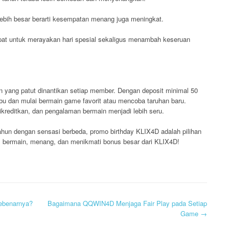
lebih besar berarti kesempatan menang juga meningkat.
epat untuk merayakan hari spesial sekaligus menambah keseruan
n yang patut dinantikan setiap member. Dengan deposit minimal 50
bu dan mulai bermain game favorit atau mencoba taruhan baru.
kreditkan, dan pengalaman bermain menjadi lebih seru.
ahun dengan sensasi berbeda, promo birthday KLIX4D adalah pilihan
l bermain, menang, dan menikmati bonus besar dari KLIX4D!
ebenarnya?
Bagaimana QQWIN4D Menjaga Fair Play pada Setiap
Game
→