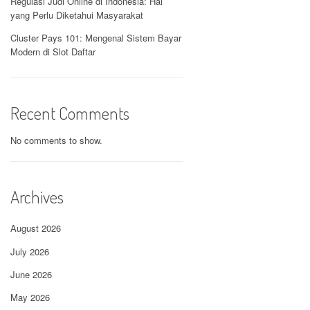
Regulasi Judi Online di Indonesia: Hal
yang Perlu Diketahui Masyarakat
Cluster Pays 101: Mengenal Sistem Bayar
Modern di Slot Daftar
Recent Comments
No comments to show.
Archives
August 2026
July 2026
June 2026
May 2026