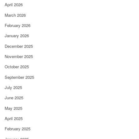
April 2026
March 2026
February 2026
January 2026
December 2025
November 2025
October 2025
September 2025
July 2025
June 2025
May 2025
April 2025
February 2025