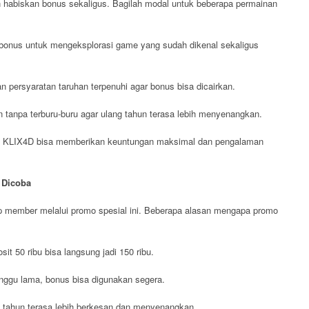
n habiskan bonus sekaligus. Bagilah modal untuk beberapa permainan
bonus untuk mengeksplorasi game yang sudah dikenal sekaligus
an persyaratan taruhan terpenuhi agar bonus bisa dicairkan.
 tanpa terburu-buru agar ulang tahun terasa lebih menyenangkan.
day KLIX4D bisa memberikan keuntungan maksimal dan pengalaman
 Dicoba
 member melalui promo spesial ini. Beberapa alasan mengapa promo
sit 50 ribu bisa langsung jadi 150 ribu.
unggu lama, bonus bisa digunakan segera.
g tahun terasa lebih berkesan dan menyenangkan.