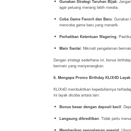
Gunakan Strategi Taruhan Bijak
: Janga
agar peluang menang lebih merata.
Coba Game Favorit dan Baru
: Gunakan 
mencoba game baru yang menarik.
Perhatikan Ketentuan Wagering
: Pastik
Main Santai
: Nikmati pengalaman bermain
Dengan strategi sederhana ini, bonus birth
bermain yang menyenangkan.
6. Mengapa Promo Birthday KLIX4D Layak
KLIX4D membuktikan kepeduliannya terhadap
ini layak dicoba antara lain:
Bonus besar dengan deposit kecil
: Depo
Langsung dikreditkan
: Tidak perlu men
Memberikan pengalaman spesial
: Ulan