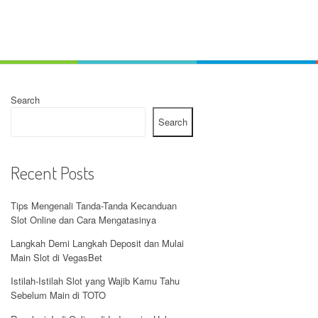
Search
Search
Recent Posts
Tips Mengenali Tanda-Tanda Kecanduan
Slot Online dan Cara Mengatasinya
Langkah Demi Langkah Deposit dan Mulai
Main Slot di VegasBet
Istilah-Istilah Slot yang Wajib Kamu Tahu
Sebelum Main di TOTO