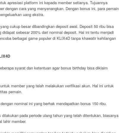
tuk apresiasi platform ini kepada member setianya. Tujuannya
ber dengan cara yang menyenangkan. Dengan bonus ini, para pemain
engeluarkan uang ekstra.
 yang cukup besar dibandingkan deposit awal. Deposit 50 ribu bisa
g didapat sebesar 200% dari nominal deposit. Hal ini tentu menjadi
coba berbagai game populer di KLIX4D tanpa khawatir kehilangan
KLIX4D
berapa syarat dan ketentuan agar bonus birthday bisa diklaim
untuk member yang telah melakukan verifikasi akun. Hal ini untuk
itas pemain.
 dengan nominal ini yang berhak mendapatkan bonus 150 ribu.
 dilakukan pada periode ulang tahun yang telah ditentukan, biasanya
l lahir member.