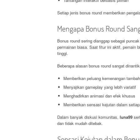
Tantangan interaktif berbasis pilihan
Setiap jenis bonus round memberikan pengal
Mengapa Bonus Round Sang
Bonus round sering dianggap sebagai puncak
permainan biasa. Saat fitur ini aktif, pemain
tinggi.
Beberapa alasan bonus round sangat dinantik
Memberikan peluang kemenangan tamba
Menyajikan gameplay yang lebih variatif
Menghadirkan animasi dan efek khusus
Memberikan sensasi kejutan dalam setiap
Dalam banyak diskusi komunitas,
luna99
ser
dan tidak mudah ditebak.
Sensasi Kejutan dalam Bon