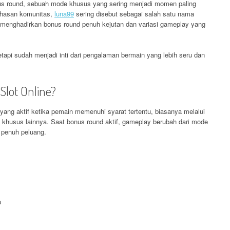
us round, sebuah mode khusus yang sering menjadi momen paling
ahasan komunitas,
luna99
sering disebut sebagai salah satu nama
 menghadirkan bonus round penuh kejutan dan variasi gameplay yang
tapi sudah menjadi inti dari pengalaman bermain yang lebih seru dan
Slot Online?
ng aktif ketika pemain memenuhi syarat tertentu, biasanya melalui
si khusus lainnya. Saat bonus round aktif, gameplay berubah dari mode
 penuh peluang.
u