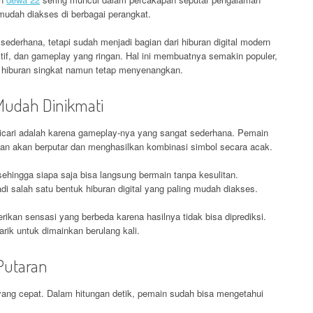
mudah diakses di berbagai perangkat.
 sederhana, tetapi sudah menjadi bagian dari hiburan digital modern
ktif, dan gameplay yang ringan. Hal ini membuatnya semakin populer,
 hiburan singkat namun tetap menyenangkan.
udah Dinikmati
dicari adalah karena gameplay-nya yang sangat sederhana. Pemain
gan akan berputar dan menghasilkan kombinasi simbol secara acak.
 sehingga siapa saja bisa langsung bermain tanpa kesulitan.
i salah satu bentuk hiburan digital yang paling mudah diakses.
ikan sensasi yang berbeda karena hasilnya tidak bisa diprediksi.
rik untuk dimainkan berulang kali.
Putaran
yang cepat. Dalam hitungan detik, pemain sudah bisa mengetahui