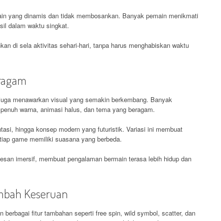
ain yang dinamis dan tidak membosankan. Banyak pemain menikmati
sil dalam waktu singkat.
nkan di sela aktivitas sehari-hari, tanpa harus menghabiskan waktu
eragam
e juga menawarkan visual yang semakin berkembang. Banyak
enuh warna, animasi halus, dan tema yang beragam.
asi, hingga konsep modern yang futuristik. Variasi ini membuat
tiap game memiliki suasana yang berbeda.
san imersif, membuat pengalaman bermain terasa lebih hidup dan
mbah Keseruan
 berbagai fitur tambahan seperti free spin, wild symbol, scatter, dan