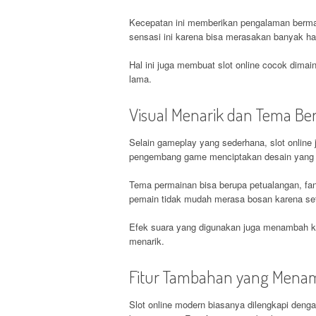
Kecepatan ini memberikan pengalaman berm
sensasi ini karena bisa merasakan banyak ha
Hal ini juga membuat slot online cocok dimai
lama.
Visual Menarik dan Tema B
Selain gameplay yang sederhana, slot onlin
pengembang game menciptakan desain yang p
Tema permainan bisa berupa petualangan, fant
pemain tidak mudah merasa bosan karena se
Efek suara yang digunakan juga menambah ke
menarik.
Fitur Tambahan yang Mena
Slot online modern biasanya dilengkapi dengan