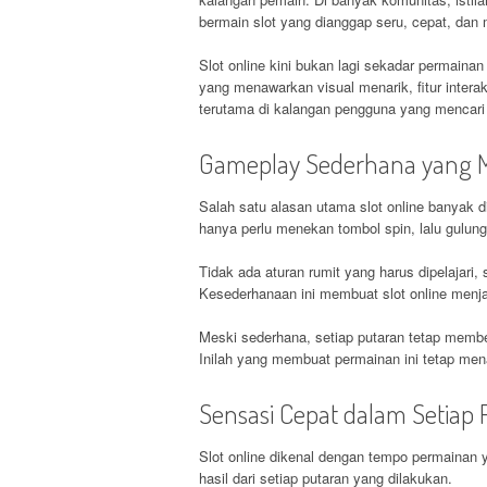
bermain slot yang dianggap seru, cepat, dan 
Slot online kini bukan lagi sekadar permainan
yang menawarkan visual menarik, fitur intera
terutama di kalangan pengguna yang mencari
Gameplay Sederhana yang M
Salah satu alasan utama slot online banyak 
hanya perlu menekan tombol spin, lalu gulun
Tidak ada aturan rumit yang harus dipelajari,
Kesederhanaan ini membuat slot online menjad
Meski sederhana, setiap putaran tetap member
Inilah yang membuat permainan ini tetap mena
Sensasi Cepat dalam Setiap 
Slot online dikenal dengan tempo permainan 
hasil dari setiap putaran yang dilakukan.