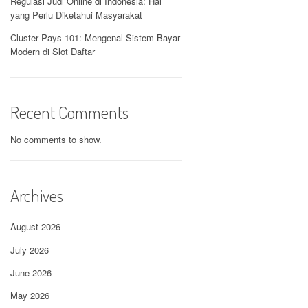
Regulasi Judi Online di Indonesia: Hal
yang Perlu Diketahui Masyarakat
Cluster Pays 101: Mengenal Sistem Bayar
Modern di Slot Daftar
Recent Comments
No comments to show.
Archives
August 2026
July 2026
June 2026
May 2026