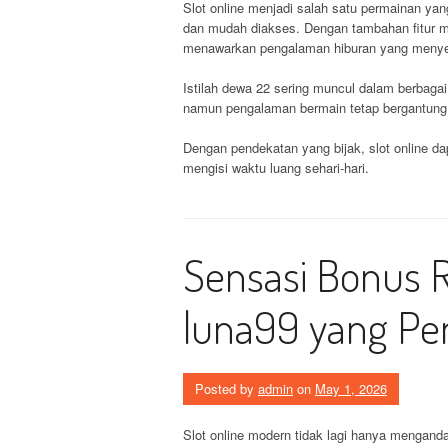
Slot online menjadi salah satu permainan ya
dan mudah diakses. Dengan tambahan fitur me
menawarkan pengalaman hiburan yang meny
Istilah dewa 22 sering muncul dalam berbagai
namun pengalaman bermain tetap bergantung
Dengan pendekatan yang bijak, slot online dap
mengisi waktu luang sehari-hari.
Sensasi Bonus 
luna99 yang Pe
Posted by
admin
on
May 1, 2026
Slot online modern tidak lagi hanya mengand