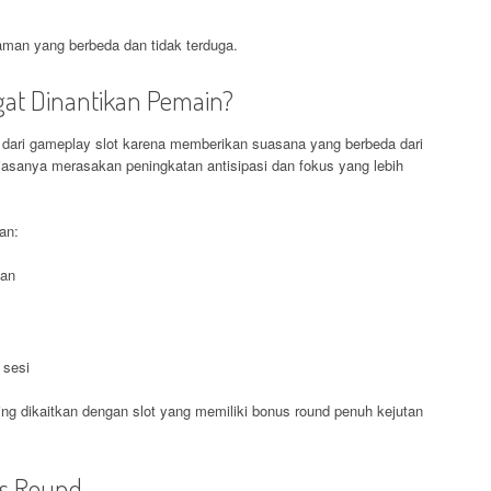
aman yang berbeda dan tidak terduga.
at Dinantikan Pemain?
 dari gameplay slot karena memberikan suasana yang berbeda dari
 biasanya merasakan peningkatan antisipasi dan fokus yang lebih
an:
han
 sesi
ing dikaitkan dengan slot yang memiliki bonus round penuh kejutan
us Round