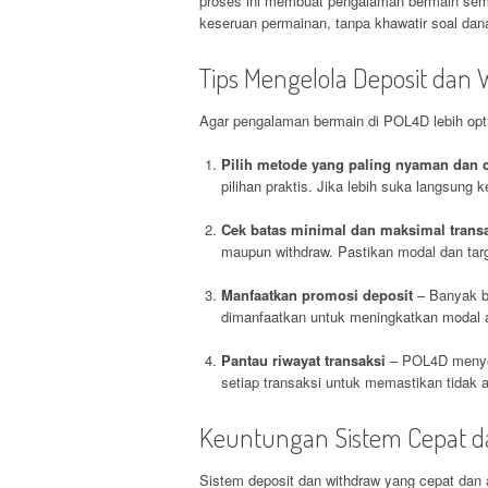
proses ini membuat pengalaman bermain sem
keseruan permainan, tanpa khawatir soal dana
Tips Mengelola Deposit dan
Agar pengalaman bermain di POL4D lebih opti
Pilih metode yang paling nyaman dan 
pilihan praktis. Jika lebih suka langsung 
Cek batas minimal dan maksimal trans
maupun withdraw. Pastikan modal dan tar
Manfaatkan promosi deposit
– Banyak bo
dimanfaatkan untuk meningkatkan modal 
Pantau riwayat transaksi
– POL4D menyedi
setiap transaksi untuk memastikan tidak 
Keuntungan Sistem Cepat 
Sistem deposit dan withdraw yang cepat da