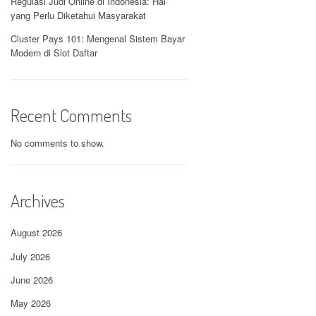
Regulasi Judi Online di Indonesia: Hal
yang Perlu Diketahui Masyarakat
Cluster Pays 101: Mengenal Sistem Bayar
Modern di Slot Daftar
Recent Comments
No comments to show.
Archives
August 2026
July 2026
June 2026
May 2026