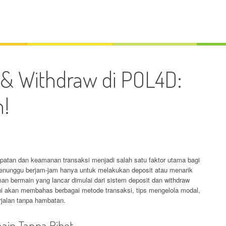
 & Withdraw di POL4D:
n!
cepatan dan keamanan transaksi menjadi salah satu faktor utama bagi
enunggu berjam-jam hanya untuk melakukan deposit atau menarik
an bermain yang lancar dimulai dari sistem deposit dan withdraw
 ini akan membahas berbagai metode transaksi, tips mengelola modal,
jalan tanpa hambatan.
main Tanpa Ribet