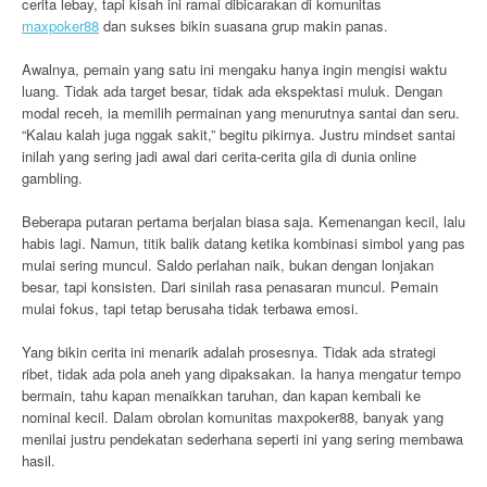
cerita lebay, tapi kisah ini ramai dibicarakan di komunitas
maxpoker88
dan sukses bikin suasana grup makin panas.
Awalnya, pemain yang satu ini mengaku hanya ingin mengisi waktu
luang. Tidak ada target besar, tidak ada ekspektasi muluk. Dengan
modal receh, ia memilih permainan yang menurutnya santai dan seru.
“Kalau kalah juga nggak sakit,” begitu pikirnya. Justru mindset santai
inilah yang sering jadi awal dari cerita-cerita gila di dunia online
gambling.
Beberapa putaran pertama berjalan biasa saja. Kemenangan kecil, lalu
habis lagi. Namun, titik balik datang ketika kombinasi simbol yang pas
mulai sering muncul. Saldo perlahan naik, bukan dengan lonjakan
besar, tapi konsisten. Dari sinilah rasa penasaran muncul. Pemain
mulai fokus, tapi tetap berusaha tidak terbawa emosi.
Yang bikin cerita ini menarik adalah prosesnya. Tidak ada strategi
ribet, tidak ada pola aneh yang dipaksakan. Ia hanya mengatur tempo
bermain, tahu kapan menaikkan taruhan, dan kapan kembali ke
nominal kecil. Dalam obrolan komunitas maxpoker88, banyak yang
menilai justru pendekatan sederhana seperti ini yang sering membawa
hasil.