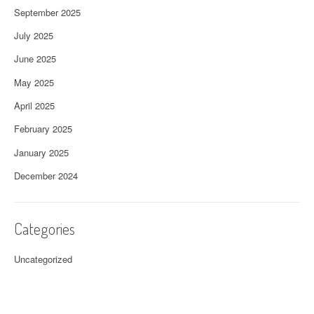
September 2025
July 2025
June 2025
May 2025
April 2025
February 2025
January 2025
December 2024
Categories
Uncategorized