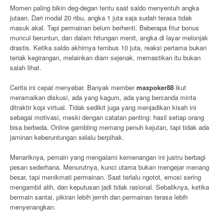
Momen paling bikin deg-degan tentu saat saldo menyentuh angka
jutaan. Dari modal 20 ribu, angka 1 juta saja sudah terasa tidak
masuk akal. Tapi permainan belum berhenti. Beberapa fitur bonus
muncul beruntun, dan dalam hitungan menit, angka di layar melonjak
drastis. Ketika saldo akhirnya tembus 10 juta, reaksi pertama bukan
teriak kegirangan, melainkan diam sejenak, memastikan itu bukan
salah lihat.
Cerita ini cepat menyebar. Banyak member
maxpoker88
ikut
meramaikan diskusi, ada yang kagum, ada yang bercanda minta
ditraktir kopi virtual. Tidak sedikit juga yang menjadikan kisah ini
sebagai motivasi, meski dengan catatan penting: hasil setiap orang
bisa berbeda. Online gambling memang penuh kejutan, tapi tidak ada
jaminan keberuntungan selalu berpihak.
Menariknya, pemain yang mengalami kemenangan ini justru berbagi
pesan sederhana. Menurutnya, kunci utama bukan mengejar menang
besar, tapi menikmati permainan. Saat terlalu ngotot, emosi sering
mengambil alih, dan keputusan jadi tidak rasional. Sebaliknya, ketika
bermain santai, pikiran lebih jernih dan permainan terasa lebih
menyenangkan.