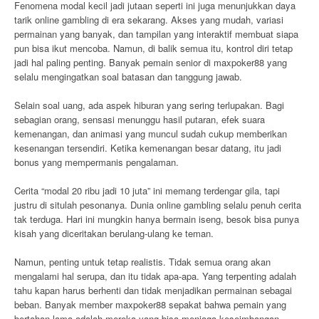
Fenomena modal kecil jadi jutaan seperti ini juga menunjukkan daya
tarik online gambling di era sekarang. Akses yang mudah, variasi
permainan yang banyak, dan tampilan yang interaktif membuat siapa
pun bisa ikut mencoba. Namun, di balik semua itu, kontrol diri tetap
jadi hal paling penting. Banyak pemain senior di maxpoker88 yang
selalu mengingatkan soal batasan dan tanggung jawab.
Selain soal uang, ada aspek hiburan yang sering terlupakan. Bagi
sebagian orang, sensasi menunggu hasil putaran, efek suara
kemenangan, dan animasi yang muncul sudah cukup memberikan
kesenangan tersendiri. Ketika kemenangan besar datang, itu jadi
bonus yang mempermanis pengalaman.
Cerita “modal 20 ribu jadi 10 juta” ini memang terdengar gila, tapi
justru di situlah pesonanya. Dunia online gambling selalu penuh cerita
tak terduga. Hari ini mungkin hanya bermain iseng, besok bisa punya
kisah yang diceritakan berulang-ulang ke teman.
Namun, penting untuk tetap realistis. Tidak semua orang akan
mengalami hal serupa, dan itu tidak apa-apa. Yang terpenting adalah
tahu kapan harus berhenti dan tidak menjadikan permainan sebagai
beban. Banyak member maxpoker88 sepakat bahwa pemain yang
bertahan lama adalah mereka yang bisa menjaga keseimbangan