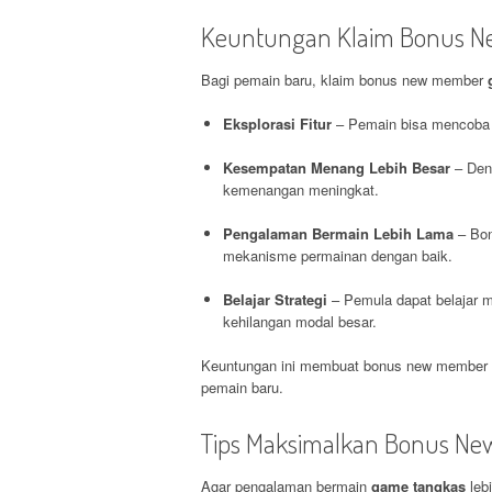
Keuntungan Klaim Bonus 
Bagi pemain baru, klaim bonus new member
Eksplorasi Fitur
– Pemain bisa mencoba ber
Kesempatan Menang Lebih Besar
– Deng
kemenangan meningkat.
Pengalaman Bermain Lebih Lama
– Bon
mekanisme permainan dengan baik.
Belajar Strategi
– Pemula dapat belajar m
kehilangan modal besar.
Keuntungan ini membuat bonus new member buk
pemain baru.
Tips Maksimalkan Bonus N
Agar pengalaman bermain
game tangkas
leb