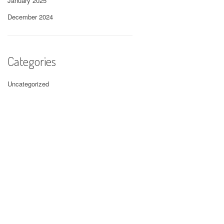
January 2025
December 2024
Categories
Uncategorized