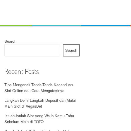
Search
Search
Recent Posts
Tips Mengenali Tanda-Tanda Kecanduan
Slot Online dan Cara Mengatasinya
Langkah Demi Langkah Deposit dan Mulai
Main Slot di VegasBet
Istilah-Istilah Slot yang Wajib Kamu Tahu
Sebelum Main di TOTO