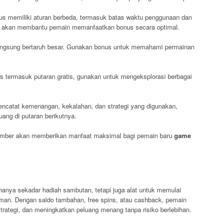
us memiliki aturan berbeda, termasuk batas waktu penggunaan dan
ni akan membantu pemain memanfaatkan bonus secara optimal.
ngsung bertaruh besar. Gunakan bonus untuk memahami permainan
s termasuk putaran gratis, gunakan untuk mengeksplorasi berbagai
catat kemenangan, kekalahan, dan strategi yang digunakan,
ang di putaran berikutnya.
member akan memberikan manfaat maksimal bagi pemain baru
game
anya sekadar hadiah sambutan, tetapi juga alat untuk memulai
man. Dengan saldo tambahan, free spins, atau cashback, pemain
strategi, dan meningkatkan peluang menang tanpa risiko berlebihan.