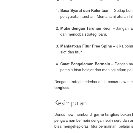
Baca Syarat dan Ketentuan
– Setiap bon
persyaratan taruhan. Memahami aturan i
Mulai dengan Taruhan Kecil
– Jangan la
dan mencoba strategi baru.
Manfaatkan Fitur Free Spins
– Jika bonu
slot dan fitur.
Catat Pengalaman Bermain
– Dengan men
pemain bisa belajar dan meningkatkan pelu
Dengan strategi sederhana ini, bonus new 
tangkas
.
Kesimpulan
Bonus new member di
game tangkas
bukan h
pengalaman bermain dengan lebih seru dan a
bisa mengeksplorasi fitur permainan, belajar 