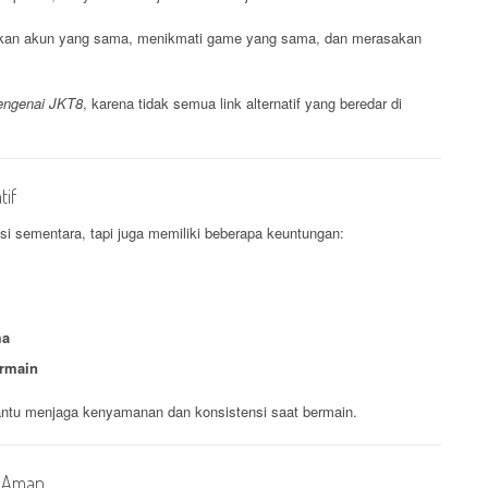
akan akun yang sama, menikmati game yang sama, dan merasakan
engenai JKT8
, karena tidak semua link alternatif yang beredar di
tif
si sementara, tapi juga memiliki beberapa keuntungan:
ma
rmain
bantu menjaga kenyamanan dan konsistensi saat bermain.
g Aman