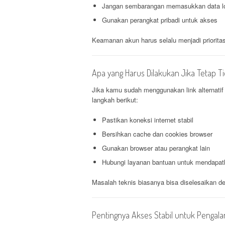
Jangan sembarangan memasukkan data l
Gunakan perangkat pribadi untuk akses
Keamanan akun harus selalu menjadi priorita
Apa yang Harus Dilakukan Jika Tetap Ti
Jika kamu sudah menggunakan link alternati
langkah berikut:
Pastikan koneksi internet stabil
Bersihkan cache dan cookies browser
Gunakan browser atau perangkat lain
Hubungi layanan bantuan untuk mendapat
Masalah teknis biasanya bisa diselesaikan d
Pentingnya Akses Stabil untuk Pengal