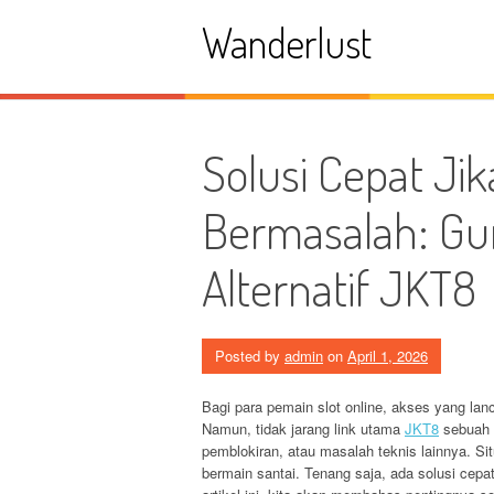
Skip
Wanderlust
to
content
Solusi Cepat Ji
Bermasalah: Gu
Alternatif JKT8
Posted by
admin
on
April 1, 2026
Bagi para pemain slot online, akses yang la
Namun, tidak jarang link utama
JKT8
sebuah 
pemblokiran, atau masalah teknis lainnya. Situ
bermain santai. Tenang saja, ada solusi cepat