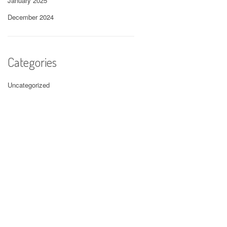
January 2025
December 2024
Categories
Uncategorized