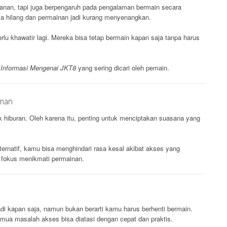
nan, tapi juga berpengaruh pada pengalaman bermain secara
sa hilang dan permainan jadi kurang menyenangkan.
erlu khawatir lagi. Mereka bisa tetap bermain kapan saja tanpa harus
m
Informasi Mengenai JKT8
yang sering dicari oleh pemain.
aman
k hiburan. Oleh karena itu, penting untuk menciptakan suasana yang
rnatif, kamu bisa menghindari rasa kesal akibat akses yang
 fokus menikmati permainan.
i kapan saja, namun bukan berarti kamu harus berhenti bermain.
emua masalah akses bisa diatasi dengan cepat dan praktis.