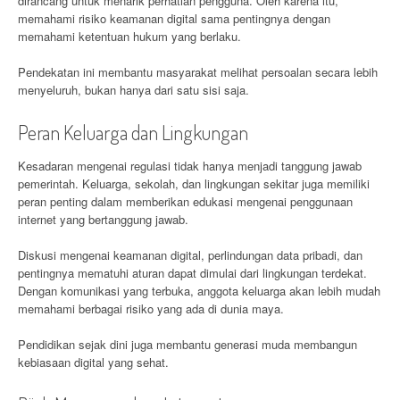
dirancang untuk menarik perhatian pengguna. Oleh karena itu,
memahami risiko keamanan digital sama pentingnya dengan
memahami ketentuan hukum yang berlaku.
Pendekatan ini membantu masyarakat melihat persoalan secara lebih
menyeluruh, bukan hanya dari satu sisi saja.
Peran Keluarga dan Lingkungan
Kesadaran mengenai regulasi tidak hanya menjadi tanggung jawab
pemerintah. Keluarga, sekolah, dan lingkungan sekitar juga memiliki
peran penting dalam memberikan edukasi mengenai penggunaan
internet yang bertanggung jawab.
Diskusi mengenai keamanan digital, perlindungan data pribadi, dan
pentingnya mematuhi aturan dapat dimulai dari lingkungan terdekat.
Dengan komunikasi yang terbuka, anggota keluarga akan lebih mudah
memahami berbagai risiko yang ada di dunia maya.
Pendidikan sejak dini juga membantu generasi muda membangun
kebiasaan digital yang sehat.