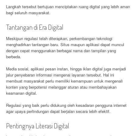
Langkah tersebut bertujuan menciptakan ruang digital yang lebih aman
bagi seluruh masyarakat.
Tantangan di Era Digital
Meskipun regulasi telah diterapkan, perkembangan teknologi
menghadirkan tantangan baru. Situs maupun aplikasi dapat muncul
dengan cepat menggunakan berbagai nama dan tampilan yang
berbeda.
Media sosial, aplikasi pesan instan, hingga iklan digital juga menjadi
jalur penyebaran informasi mengenai layanan tersebut. Hal ini
membuat masyarakat perlu memiliki kemampuan untuk mengenali
konten yang berpotensi melanggar aturan atau membahayakan
keamanan digital.
Regulasi yang baik perlu didukung oleh kesadaran pengguna internet
agar upaya perlindungan dapat berjalan secara lebih efektif.
Pentingnya Literasi Digital