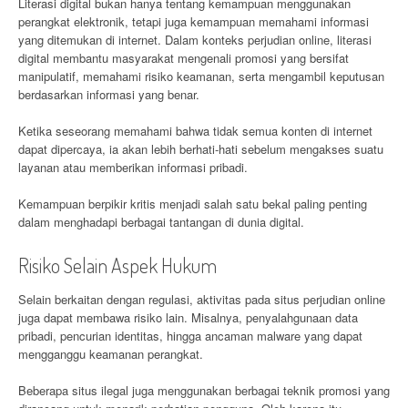
Literasi digital bukan hanya tentang kemampuan menggunakan
perangkat elektronik, tetapi juga kemampuan memahami informasi
yang ditemukan di internet. Dalam konteks perjudian online, literasi
digital membantu masyarakat mengenali promosi yang bersifat
manipulatif, memahami risiko keamanan, serta mengambil keputusan
berdasarkan informasi yang benar.
Ketika seseorang memahami bahwa tidak semua konten di internet
dapat dipercaya, ia akan lebih berhati-hati sebelum mengakses suatu
layanan atau memberikan informasi pribadi.
Kemampuan berpikir kritis menjadi salah satu bekal paling penting
dalam menghadapi berbagai tantangan di dunia digital.
Risiko Selain Aspek Hukum
Selain berkaitan dengan regulasi, aktivitas pada situs perjudian online
juga dapat membawa risiko lain. Misalnya, penyalahgunaan data
pribadi, pencurian identitas, hingga ancaman malware yang dapat
mengganggu keamanan perangkat.
Beberapa situs ilegal juga menggunakan berbagai teknik promosi yang