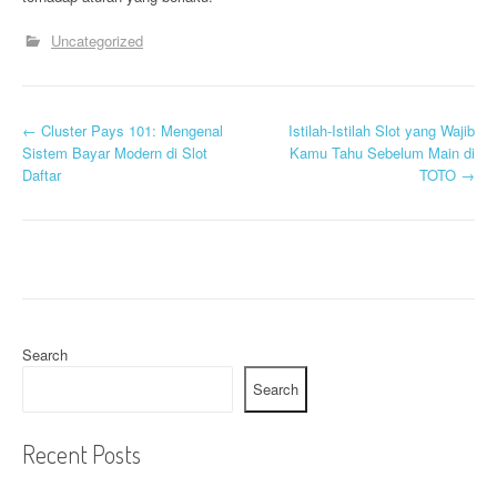
Uncategorized
P
←
Cluster Pays 101: Mengenal
Istilah-Istilah Slot yang Wajib
Sistem Bayar Modern di Slot
Kamu Tahu Sebelum Main di
o
Daftar
TOTO
→
s
t
n
a
Search
v
Search
i
g
Recent Posts