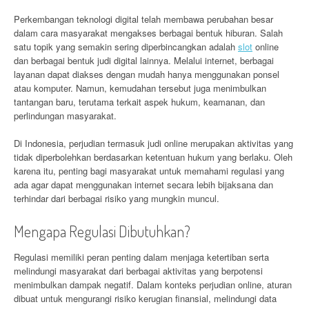
Perkembangan teknologi digital telah membawa perubahan besar
dalam cara masyarakat mengakses berbagai bentuk hiburan. Salah
satu topik yang semakin sering diperbincangkan adalah
slot
online
dan berbagai bentuk judi digital lainnya. Melalui internet, berbagai
layanan dapat diakses dengan mudah hanya menggunakan ponsel
atau komputer. Namun, kemudahan tersebut juga menimbulkan
tantangan baru, terutama terkait aspek hukum, keamanan, dan
perlindungan masyarakat.
Di Indonesia, perjudian termasuk judi online merupakan aktivitas yang
tidak diperbolehkan berdasarkan ketentuan hukum yang berlaku. Oleh
karena itu, penting bagi masyarakat untuk memahami regulasi yang
ada agar dapat menggunakan internet secara lebih bijaksana dan
terhindar dari berbagai risiko yang mungkin muncul.
Mengapa Regulasi Dibutuhkan?
Regulasi memiliki peran penting dalam menjaga ketertiban serta
melindungi masyarakat dari berbagai aktivitas yang berpotensi
menimbulkan dampak negatif. Dalam konteks perjudian online, aturan
dibuat untuk mengurangi risiko kerugian finansial, melindungi data