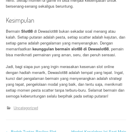
henti. Setiap momen di game ini bisa menjadi kesempatan untuk
bersenang-senang sekaligus beruntung.
Kesimpulan
Bermain
Slot88
di Dewaslot88 bukan sekadar soal menang atau
kalah. Setiap putaran adalah pesta, setiap scatter adalah kejutan, dan
setiap game adalah pengalaman yang menyenangkan. Dengan
memanfaatkan
keunggulan bermain slot88 di Dewaslot88
, pemain
bisa menikmati permainan yang aman, seru, dan penuh sensasi.
Jadi, bagi siapa pun yang ingin merasakan keseruan slot online
dengan hadiah menarik, Dewaslot88 adalah tempat yang tepat. Ingat,
kunci dari pengalaman bermain yang menyenangkan adalah strategi
yang tepat, pengelolaan modal yang baik, dan tentu saja, menikmati
setiap momen pesta scatter tanpa terburu-buru. Selamat bermain dan
semoga keberuntungan selalu berpihak pada setiap putaran!
Uncategorized
←
Bedah Tuntas Payline Slot
Hindari Kesalahan Ini Saat Main