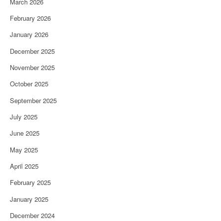
March 2026
February 2026
January 2026
December 2025
November 2025
October 2025
September 2025
July 2025
June 2025
May 2025
April 2025
February 2025
January 2025
December 2024