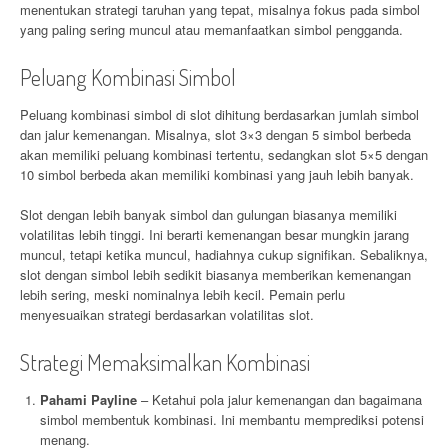
menentukan strategi taruhan yang tepat, misalnya fokus pada simbol
yang paling sering muncul atau memanfaatkan simbol pengganda.
Peluang Kombinasi Simbol
Peluang kombinasi simbol di slot dihitung berdasarkan jumlah simbol
dan jalur kemenangan. Misalnya, slot 3×3 dengan 5 simbol berbeda
akan memiliki peluang kombinasi tertentu, sedangkan slot 5×5 dengan
10 simbol berbeda akan memiliki kombinasi yang jauh lebih banyak.
Slot dengan lebih banyak simbol dan gulungan biasanya memiliki
volatilitas lebih tinggi. Ini berarti kemenangan besar mungkin jarang
muncul, tetapi ketika muncul, hadiahnya cukup signifikan. Sebaliknya,
slot dengan simbol lebih sedikit biasanya memberikan kemenangan
lebih sering, meski nominalnya lebih kecil. Pemain perlu
menyesuaikan strategi berdasarkan volatilitas slot.
Strategi Memaksimalkan Kombinasi
Pahami Payline
– Ketahui pola jalur kemenangan dan bagaimana
simbol membentuk kombinasi. Ini membantu memprediksi potensi
menang.