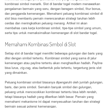
kombinasi simbol menarik. Slot di bandar togel modern menawarkan
pengalaman bermain yang seru, dengan beragam simbol, fitur bonus,
dan pengganda kemenangan. Memahami peluang kombinasi simbol di
slot bisa membantu pemain merencanakan strategi taruhan lebih
cerdas dan meningkatkan peluang menang. Artikel ini akan
membahas cara kerja kombinasi simbol, tipe-tipe simbol yang umum,
serta tips untuk memaksimalkan kemenangan di slot bandar togel.
Memahami Kombinasi Simbol di Slot
Setiap slot di bandar togel memiliki beberapa gulungan dan baris yang
diisi dengan simbol tertentu. Kombinasi simbol yang sama di jalur
kemenangan atau payline tertentu akan menghasilkan hadiah. Payline
bisa lurus, zig-zag, atau berbentuk pola tertentu, tergantung jenis slot
yang dimainkan.
Peluang kombinasi simbol biasanya dipengaruhi oleh jumlah gulungan,
baris, dan jenis simbol. Semakin banyak simbol dan gulungan,
peluang untuk mencocokkan kombinasi tertentu bisa lebih rendah,
tetapi biasanya hadiah yang diberikan lebih besar. Pemain yang
memahami mekanisme ini dapat menyesuaikan taruhan dan strategi
bermain sesuai potensi kemenangan.