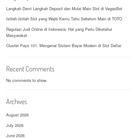
t
Langkah Demi Langkah Deposit dan Mulai Main Slot di VegasBet
i
Istilah-Istilah Slot yang Wajib Kamu Tahu Sebelum Main di TOTO
o
Regulasi Judi Online di Indonesia: Hal yang Perlu Diketahui
n
Masyarakat
Cluster Pays 101: Mengenal Sistem Bayar Modern di Slot Daftar
Recent Comments
No comments to show.
Archives
August 2026
July 2026
June 2026