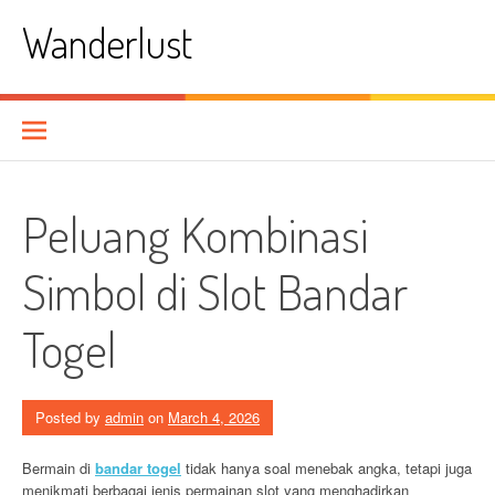
Skip
Wanderlust
to
content
Peluang Kombinasi
Simbol di Slot Bandar
Togel
Posted by
admin
on
March 4, 2026
Bermain di
bandar togel
tidak hanya soal menebak angka, tetapi juga
menikmati berbagai jenis permainan slot yang menghadirkan