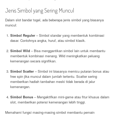
Jenis Simbol yang Sering Muncul
Dalam slot bandar togel, ada beberapa jenis simbol yang biasanya
muncul:
Simbol Reguler
– Simbol standar yang membentuk kombinasi
dasar. Contohnya angka, huruf, atau simbol klasik.
Simbol Wild
– Bisa menggantikan simbol lain untuk membantu
membentuk kombinasi menang. Wild meningkatkan peluang
kemenangan secara signifikan.
Simbol Scatter
– Simbol ini biasanya memicu putaran bonus atau
free spin jika muncul dalam jumlah tertentu. Scatter sering
memberikan hadiah tambahan meski tidak berada di jalur
kemenangan.
Simbol Bonus
– Mengaktifkan mini-game atau fitur khusus dalam
slot, memberikan potensi kemenangan lebih tinggi.
Memahami fungsi masing-masing simbol membantu pemain