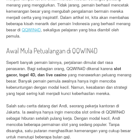
menang yang menggiurkan. Tidak jarang, pemain berhasil mencetak
kemenangan besar yang mengubah pengalaman bermain mereka
menjadi cerita yang inspiratif. Dalam artikel ini, kita akan membahas
beberapa kisah menarik dari pemain Indonesia yang berhasil menang
besar di
QQWIN4D
, sekaligus pelajaran yang bisa diambil oleh
pemula.
Awal Mula Petualangan di QQWIN4D
Seperti banyak pemain lainnya, perjalanan dimulai dari rasa
penasaran. Bagi sebagian orang, QQWIN4D dikenal karena
slot
gacor, togel 4D, dan live casino
yang menawarkan peluang menang
besar. Banyak pemain pemula awalnya hanya ingin mencoba
keberuntungan dengan modal kecil. Namun, kesabaran dan strategi
yang tepat sering kali menjadi kunci keberhasilan mereka.
Salah satu cerita datang dari Andi, seorang pekerja kantoran di
Jakarta. Ia awalnya hanya ingin mencoba slot online di QQWIN4D
sebagai hiburan setelah pulang kerja. Dengan modal kecil, Andi
mencoba beberapa permainan slot yang sedang populer. Tanpa
disangka, satu putaran menghasilkan kemenangan yang cukup besar
untuk menutupi beberapa bulan gaji.