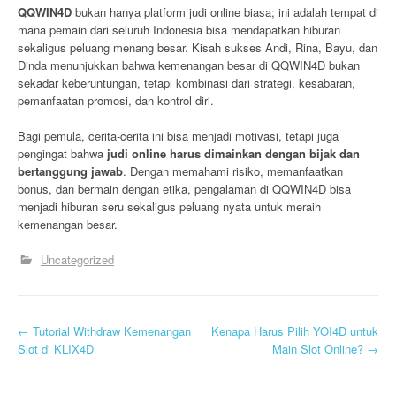
QQWIN4D
bukan hanya platform judi online biasa; ini adalah tempat di
mana pemain dari seluruh Indonesia bisa mendapatkan hiburan
sekaligus peluang menang besar. Kisah sukses Andi, Rina, Bayu, dan
Dinda menunjukkan bahwa kemenangan besar di QQWIN4D bukan
sekadar keberuntungan, tetapi kombinasi dari strategi, kesabaran,
pemanfaatan promosi, dan kontrol diri.
Bagi pemula, cerita-cerita ini bisa menjadi motivasi, tetapi juga
pengingat bahwa
judi online harus dimainkan dengan bijak dan
bertanggung jawab
. Dengan memahami risiko, memanfaatkan
bonus, dan bermain dengan etika, pengalaman di QQWIN4D bisa
menjadi hiburan seru sekaligus peluang nyata untuk meraih
kemenangan besar.
Uncategorized
P
←
Tutorial Withdraw Kemenangan
Kenapa Harus Pilih YOI4D untuk
Slot di KLIX4D
Main Slot Online?
→
o