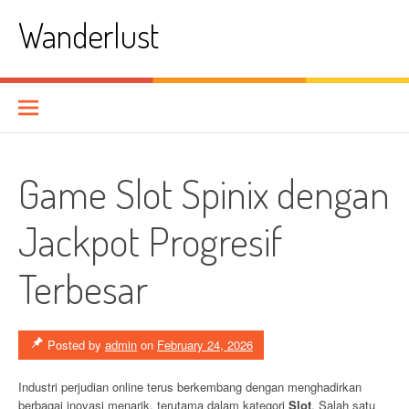
Skip
Wanderlust
to
content
Game Slot Spinix dengan
Jackpot Progresif
Terbesar
Posted by
admin
on
February 24, 2026
Industri perjudian online terus berkembang dengan menghadirkan
berbagai inovasi menarik, terutama dalam kategori
Slot
. Salah satu