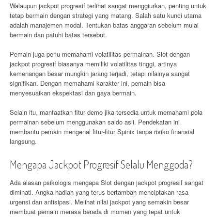
Walaupun jackpot progresif terlihat sangat menggiurkan, penting untuk
tetap bermain dengan strategi yang matang. Salah satu kunci utama
adalah manajemen modal. Tentukan batas anggaran sebelum mulai
bermain dan patuhi batas tersebut.
Pemain juga perlu memahami volatilitas permainan. Slot dengan
jackpot progresif biasanya memiliki volatilitas tinggi, artinya
kemenangan besar mungkin jarang terjadi, tetapi nilainya sangat
signifikan. Dengan memahami karakter ini, pemain bisa
menyesuaikan ekspektasi dan gaya bermain.
Selain itu, manfaatkan fitur demo jika tersedia untuk memahami pola
permainan sebelum menggunakan saldo asli. Pendekatan ini
membantu pemain mengenal fitur-fitur Spinix tanpa risiko finansial
langsung.
Mengapa Jackpot Progresif Selalu Menggoda?
Ada alasan psikologis mengapa Slot dengan jackpot progresif sangat
diminati. Angka hadiah yang terus bertambah menciptakan rasa
urgensi dan antisipasi. Melihat nilai jackpot yang semakin besar
membuat pemain merasa berada di momen yang tepat untuk