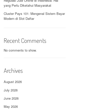
Regulasi Judi Online di Indonesia: Hal
yang Perlu Diketahui Masyarakat
Cluster Pays 101: Mengenal Sistem Bayar
Modern di Slot Daftar
Recent Comments
No comments to show.
Archives
August 2026
July 2026
June 2026
May 2026