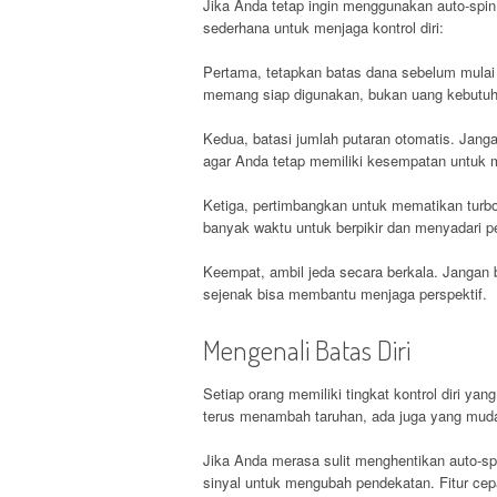
Jika Anda tetap ingin menggunakan auto-spin
sederhana untuk menjaga kontrol diri:
Pertama, tetapkan batas dana sebelum mulai 
memang siap digunakan, bukan uang kebutuh
Kedua, batasi jumlah putaran otomatis. Janga
agar Anda tetap memiliki kesempatan untuk 
Ketiga, pertimbangkan untuk mematikan turbo
banyak waktu untuk berpikir dan menyadari p
Keempat, ambil jeda secara berkala. Jangan b
sejenak bisa membantu menjaga perspektif.
Mengenali Batas Diri
Setiap orang memiliki tingkat kontrol diri y
terus menambah taruhan, ada juga yang mud
Jika Anda merasa sulit menghentikan auto-spi
sinyal untuk mengubah pendekatan. Fitur ce