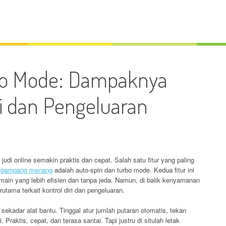
bo Mode: Dampaknya
ri dan Pengeluaran
i online semakin praktis dan cepat. Salah satu fitur yang paling
r gampang menang
adalah auto-spin dan turbo mode. Kedua fitur ini
ain yang lebih efisien dan tanpa jeda. Namun, di balik kenyamanan
utama terkait kontrol diri dan pengeluaran.
ekadar alat bantu. Tinggal atur jumlah putaran otomatis, tekan
. Praktis, cepat, dan terasa santai. Tapi justru di situlah letak