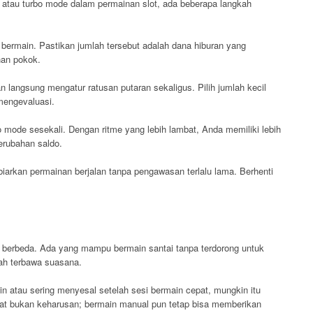
 atau turbo mode dalam permainan slot, ada beberapa langkah
bermain. Pastikan jumlah tersebut adalah dana hiburan yang
an pokok.
n langsung mengatur ratusan putaran sekaligus. Pilih jumlah kecil
mengevaluasi.
 mode sesekali. Dengan ritme yang lebih lambat, Anda memiliki lebih
erubahan saldo.
iarkan permainan berjalan tanpa pengawasan terlalu lama. Berhenti
ang berbeda. Ada yang mampu bermain santai tanpa terdorong untuk
ah terbawa suasana.
n atau sering menyesal setelah sesi bermain cepat, mungkin itu
pat bukan keharusan; bermain manual pun tetap bisa memberikan