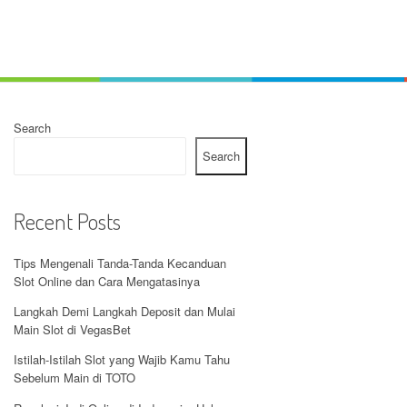
Search
Search
Recent Posts
Tips Mengenali Tanda-Tanda Kecanduan
Slot Online dan Cara Mengatasinya
Langkah Demi Langkah Deposit dan Mulai
Main Slot di VegasBet
Istilah-Istilah Slot yang Wajib Kamu Tahu
Sebelum Main di TOTO