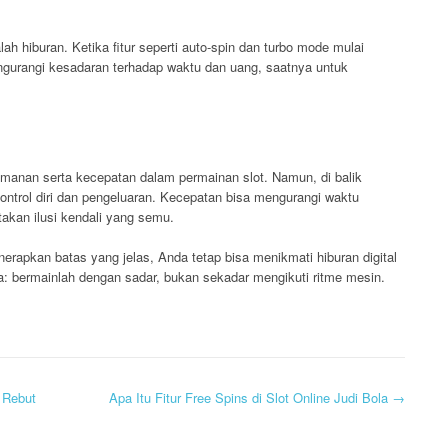
ah hiburan. Ketika fitur seperti auto-spin dan turbo mode mulai
ngurangi kesadaran terhadap waktu dan uang, saatnya untuk
anan serta kecepatan dalam permainan slot. Namun, di balik
ntrol diri dan pengeluaran. Kecepatan bisa mengurangi waktu
takan ilusi kendali yang semu.
erapkan batas yang jelas, Anda tetap bisa menikmati hiburan digital
a: bermainlah dengan sadar, bukan sekadar mengikuti ritme mesin.
 Rebut
Apa Itu Fitur Free Spins di Slot Online Judi Bola
→