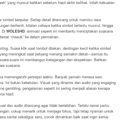
wah” yang muncul bahkan sebelum hasil akhir terlihat. Inilah kekuatan
 simbol berputar. Setiap detail dirancang untuk memicu rasa
lungan berhenti, kilatan cahaya ketika simbol tertentu muncul, hingga
. Di
WOLES4D
, animasi seperti ini membantu menciptakan suasana
benar “masuk” ke dalam permainan.
ting. Suara klik saat tombol ditekan, dentingan kecil ketika simbol
 yang meningkat saat peluang menang semakin dekat—semua itu
 suara-suara ini membangun ketegangan dan ekspektasi. Bahkan
bawa suasana.
bisa memengaruhi persepsi waktu. Banyak pemain merasa sesi
a. Ini bukan kebetulan. Visual yang dinamis dan audio yang engaging
line gambling, pengalaman seperti ini sering menjadi alasan kenapa
na hasil.
sual dan audio dirancang agar tidak berlebihan. Terlalu ramai justru
angan: cukup menarik untuk menjaga fokus, tapi tetap nyaman untuk
asa santai sekaligus seru, cocok dimainkan baik saat ingin serius