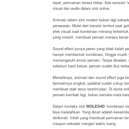
tepat, permainan terasa hidup. Ada sensasi “
visual dan audio dalam slot online.
Animasi dalam slot modern bukan lagi sekadar
penasaran. Mulai dari transisi lembut saat gu
efek visual saat kombinasi menang terbentuk
yang imersif, membuat pemain merasa benar-
Sound effect punya peran yang tidak kalah pen
hampir membentuk kombinasi, hingga musik
memengaruhi emosi pemain. Tanpa disadari,
sebelum hasil keluar, pemain sudah ikut ter
Menariknya, animasi dan sound effect juga 
bermainnya singkat, padahal sudah cukup lam
membuat otak terus terstimulasi. Di dunia on
pemain kembali lagi, bukan semata-mata kare
Dalam konteks slot
WOLES4D
, kombinasi vi
bisa melelahkan. Yang dicari adalah keseimb
dinikmati. Inilah yang membuat permainan ter
maupun sekadar mengisi waktu luang.