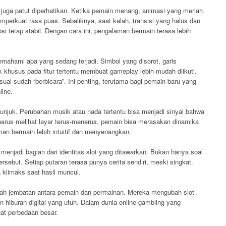
t juga patut diperhatikan. Ketika pemain menang, animasi yang meriah
erkuat rasa puas. Sebaliknya, saat kalah, transisi yang halus dan
i tetap stabil. Dengan cara ini, pengalaman bermain terasa lebih
mahami apa yang sedang terjadi. Simbol yang disorot, garis
 khusus pada fitur tertentu membuat gameplay lebih mudah diikuti.
ual sudah “berbicara”. Ini penting, terutama bagi pemain baru yang
line.
tunjuk. Perubahan musik atau nada tertentu bisa menjadi sinyal bahwa
harus melihat layar terus-menerus, pemain bisa merasakan dinamika
an bermain lebih intuitif dan menyenangkan.
i menjadi bagian dari identitas slot yang ditawarkan. Bukan hanya soal
tersebut. Setiap putaran terasa punya cerita sendiri, meski singkat.
a klimaks saat hasil muncul.
alah jembatan antara pemain dan permainan. Mereka mengubah slot
 hiburan digital yang utuh. Dalam dunia online gambling yang
buat perbedaan besar.