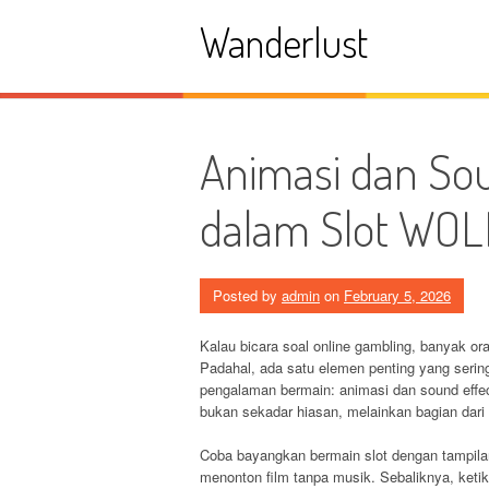
Skip
Wanderlust
to
content
Animasi dan So
dalam Slot WO
Posted by
admin
on
February 5, 2026
Kalau bicara soal online gambling, banyak or
Padahal, ada satu elemen penting yang sering
pengalaman bermain: animasi dan sound effect
bukan sekadar hiasan, melainkan bagian dar
Coba bayangkan bermain slot dengan tampilan
menonton film tanpa musik. Sebaliknya, keti