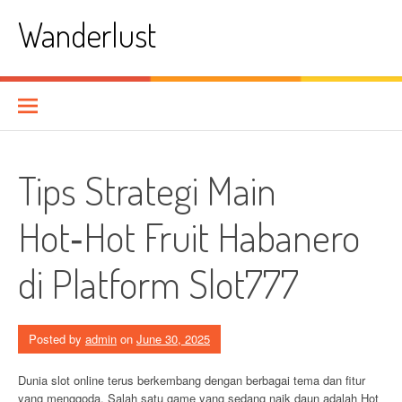
Skip
Wanderlust
to
content
Tips Strategi Main
Hot‑Hot Fruit Habanero
di Platform Slot777
Posted by
admin
on
June 30, 2025
Dunia slot online terus berkembang dengan berbagai tema dan fitur
yang menggoda. Salah satu game yang sedang naik daun adalah Hot