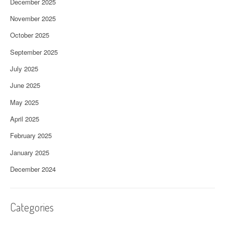
December 2025
November 2025
October 2025
September 2025
July 2025
June 2025
May 2025
April 2025
February 2025
January 2025
December 2024
Categories